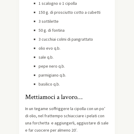
1 scalogno o 1 cipolla
150 g. di prosciutto cotto a cubetti
3 sottilette
50 g. di fontina
3 cucchiai colmi di pangrattato
olio evo q.b.
sale q.b.
pepe nero q.b.
parmigiano q.b.
basilico q.b.
Mettiamoci a lavoro…
In un tegame soffriggere la cipolla con un po’
di olio, nel frattempo schiacciare i pelati con
una forchetta e aggiungerli, aggiustare di sale
e far cuocere per almeno 20′.