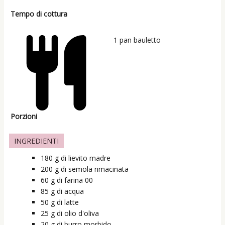
Tempo di cottura
1
pan bauletto
Porzioni
INGREDIENTI
180
g
di lievito madre
200
g
di semola rimacinata
60
g
di farina 00
85
g
di acqua
50
g
di latte
25
g
di olio d'oliva
20
g
di burro morbido