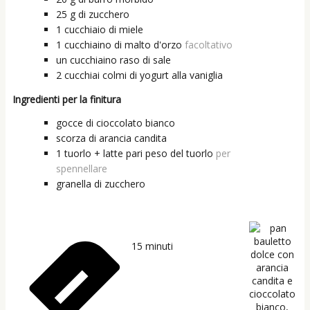
25
g
di zucchero
1
cucchiaio
di miele
1
cucchiaino
di malto d'orzo
facoltativo
un
cucchiaino raso
di sale
2
cucchiai colmi
di yogurt alla vaniglia
Ingredienti per la finitura
gocce di cioccolato bianco
scorza di arancia candita
1 tuorlo + latte pari peso del tuorlo
per
spennellare
granella di zucchero
15
minuti