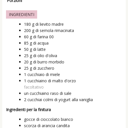
Porzioni
INGREDIENTI
180
g
di lievito madre
200
g
di semola rimacinata
60
g
di farina 00
85
g
di acqua
50
g
di latte
25
g
di olio d'oliva
20
g
di burro morbido
25
g
di zucchero
1
cucchiaio
di miele
1
cucchiaino
di malto d'orzo
facoltativo
un
cucchiaino raso
di sale
2
cucchiai colmi
di yogurt alla vaniglia
Ingredienti per la finitura
gocce di cioccolato bianco
scorza di arancia candita