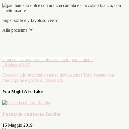
Super soffice…favoloso vero?
Alla prossima 🙂
arancia
cioccolato bianco
lievito madre
pan bauletto
26 Marzo 2019
2
Focaccia allo stracchino (senza lievitazione)
Torta versata con
mascarpone e gocce di cioccolato
You Might Also Like
Focaccia contorta farcita
15 Maggio 2019