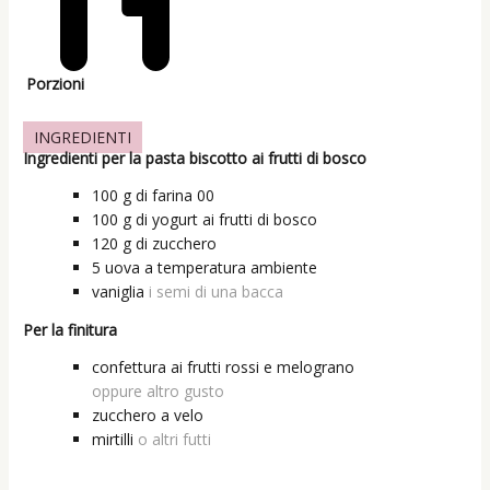
Porzioni
INGREDIENTI
Ingredienti per la pasta biscotto ai frutti di bosco
100
g
di farina 00
100
g
di yogurt ai frutti di bosco
120
g
di zucchero
5
uova a temperatura ambiente
vaniglia
i semi di una bacca
Per la finitura
confettura ai frutti rossi e melograno
oppure altro gusto
zucchero a velo
mirtilli
o altri futti