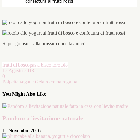
Super goloso…alla prossima ricetta amici!
frutti di bosco
pasta biscotto
rotolo
12 Agosto 2018
0
Polpette vegane
Gelato crema reggina
You Might Also Like
Pandoro a lievitazione naturale
11 Novembre 2016