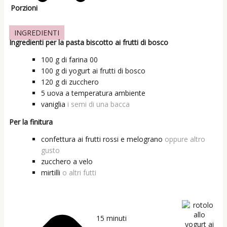
Porzioni
INGREDIENTI
Ingredienti per la pasta biscotto ai frutti di bosco
100
g
di farina 00
100
g
di yogurt ai frutti di bosco
120
g
di zucchero
5
uova a temperatura ambiente
vaniglia
i semi di una bacca
Per la finitura
confettura ai frutti rossi e melograno
oppure altro
gusto
zucchero a velo
mirtilli
o altri futti
15
minuti