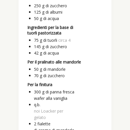
250
g
di zucchero
125
g
di albumi
50
g
di acqua
Ingredienti per la base di
tuorli pastorizzata
75
g
di tuorli
circa 4
145
g
di zucchero
42
g
di acqua
Per il pralinato alle mandorle
50
g
di mandorle
70
g
di zucchero
Per la finitura
300
g
di panna fresca
wafer alla vaniglia
q.b.
noi Loacker per
gelato
2
fialette