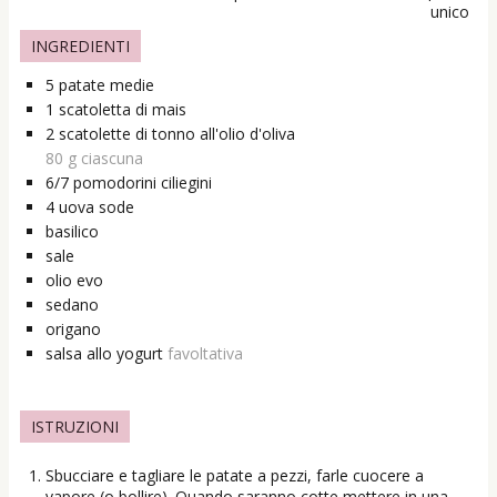
INGREDIENTI
5
patate medie
1
scatoletta
di mais
2
scatolette
di tonno all'olio d'oliva
80 g ciascuna
6/7
pomodorini ciliegini
4
uova sode
basilico
sale
olio evo
sedano
origano
salsa allo yogurt
favoltativa
ISTRUZIONI
Sbucciare e tagliare le patate a pezzi, farle cuocere a
vapore (o bollire). Quando saranno cotte mettere in una