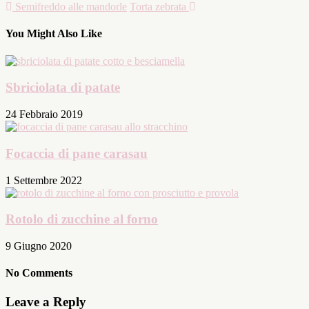
Semifreddo alle mandorle
Torta zebrata
You Might Also Like
Sbriciolata di patate
24 Febbraio 2019
Focaccia di pane carasau
1 Settembre 2022
Rotolo di zucchine al forno
9 Giugno 2020
No Comments
Leave a Reply