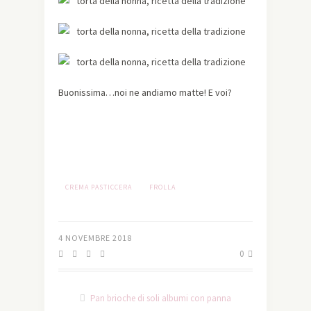
Buonissima…noi ne andiamo matte! E voi?
CREMA PASTICCERA
FROLLA
4 NOVEMBRE 2018
0
Pan brioche di soli albumi con panna