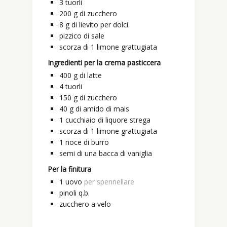
3
tuorli
200
g
di zucchero
8
g
di lievito per dolci
pizzico di sale
scorza di 1 limone grattugiata
Ingredienti per la crema pasticcera
400
g
di latte
4
tuorli
150
g
di zucchero
40
g
di amido di mais
1
cucchiaio
di liquore strega
scorza di 1 limone grattugiata
1
noce
di burro
semi di una bacca di vaniglia
Per la finitura
1
uovo
per spennellare
pinoli q.b.
zucchero a velo