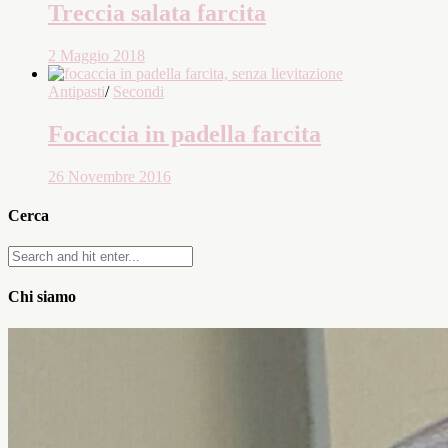
Treccia salata farcita
2 Maggio 2018
Antipasti
/
Secondi
Focaccia in padella farcita
26 Novembre 2016
Cerca
Chi siamo