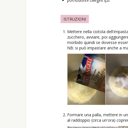
pomodorini ciliegini q.b.
ISTRUZIONI
Mettere nella ciotola dell'impastatri
zucchero, avviare, poi aggiungere l
morbido quindi se dovesse esser
NB: si può impastare anche a m
Formare una palla, mettere in un c
al raddoppio (circa un'ora) copr