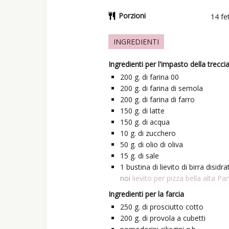
Porzioni
14
fe
INGREDIENTI
Ingredienti per l'impasto della trecci
200
g.
di farina 00
200
g.
di farina di semola
200
g.
di farina di farro
150
g.
di latte
150
g.
di acqua
10
g.
di zucchero
50
g.
di olio di oliva
15
g.
di sale
1
bustina
di lievito di birra disidr
noi
lievito per pizza bella alta Pa
Ingredienti per la farcia
250
g.
di prosciutto cotto
200
g.
di provola a cubetti