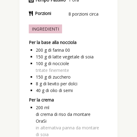
Porzioni
8
porzioni circa
INGREDIENTI
Per la base alla nocciola
200
g
di farina 00
150
g
di latte vegetale di soia
100
g
di nocciole
tritate finemente
150
g
di zucchero
8
g
di lievito per dolci
40
g
di olio di semi
Per la crema
200
ml
di crema di riso da montare
OraSi
in alternativa panna da montare
di soia