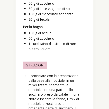
50
g
di zucchero
60
g
di latte vegetale di soia
100
g
di cioccolato fondente
20
g
di fecola
Per la bagna
100
g
di acqua
50
g
di zucchero
1
cucchiaino
di estratto di rum
o altro liquore
ISTRUZIONI
Cominciare con la preparazione
della base alle nocciole: in un
mixer tritare finemente le
nocciole con una parte dello
zucchero preso da totale. In una
ciotola inserire la farina, il mix di
nocciole e zucchero, la
rimanente parte di zucchero, il