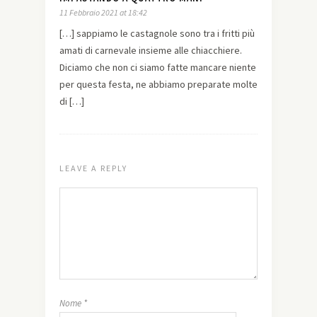
11 Febbraio 2021 at 18:42
[…] sappiamo le castagnole sono tra i fritti più
amati di carnevale insieme alle chiacchiere.
Diciamo che non ci siamo fatte mancare niente
per questa festa, ne abbiamo preparate molte
di […]
LEAVE A REPLY
Nome
*