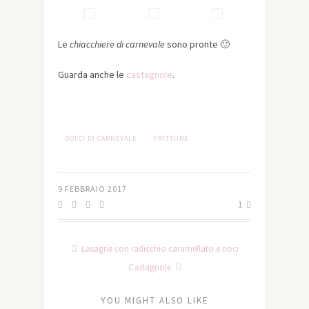
Le
chiacchiere di carnevale
sono pronte 🙂
Guarda anche le
castagnole
.
DOLCI DI CARNEVALE
FRITTURE
9 FEBBRAIO 2017
1
Lasagne con radicchio caramellato e noci
Castagnole
YOU MIGHT ALSO LIKE