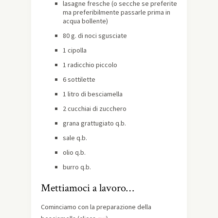
lasagne fresche (o secche se preferite
ma preferibilmente passarle prima in
acqua bollente)
80 g. di noci sgusciate
1 cipolla
1 radicchio piccolo
6 sottilette
1 litro di besciamella
2 cucchiai di zucchero
grana grattugiato q.b.
sale q.b.
olio q.b.
burro q.b.
Mettiamoci a lavoro…
Cominciamo con la preparazione della