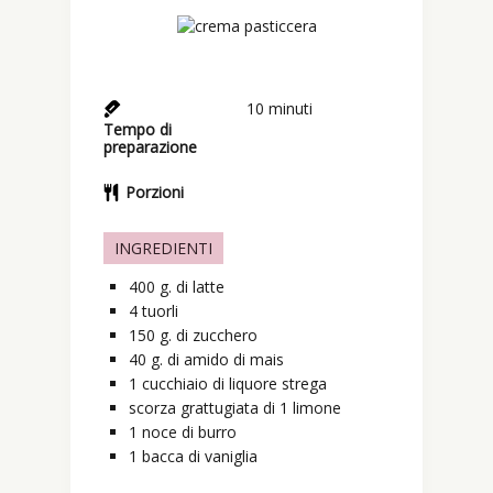
10
minuti
Tempo di
preparazione
Porzioni
INGREDIENTI
400
g.
di latte
4
tuorli
150
g.
di zucchero
40
g.
di amido di mais
1
cucchiaio
di liquore strega
scorza grattugiata di 1 limone
1
noce
di burro
1
bacca
di vaniglia