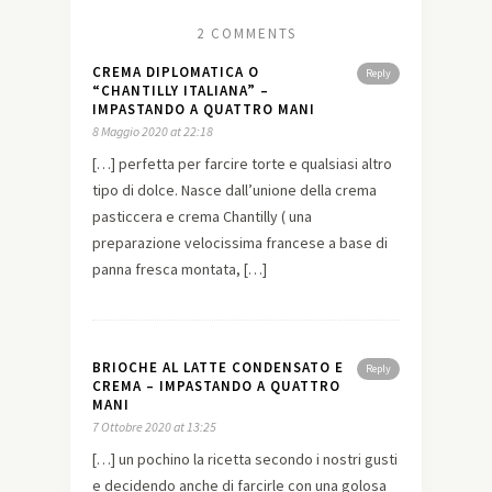
2 COMMENTS
CREMA DIPLOMATICA O
Reply
“CHANTILLY ITALIANA” –
IMPASTANDO A QUATTRO MANI
8 Maggio 2020 at 22:18
[…] perfetta per farcire torte e qualsiasi altro
tipo di dolce. Nasce dall’unione della crema
pasticcera e crema Chantilly ( una
preparazione velocissima francese a base di
panna fresca montata, […]
BRIOCHE AL LATTE CONDENSATO E
Reply
CREMA – IMPASTANDO A QUATTRO
MANI
7 Ottobre 2020 at 13:25
[…] un pochino la ricetta secondo i nostri gusti
e decidendo anche di farcirle con una golosa