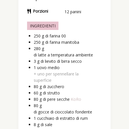
Porzioni
12
panini
INGREDIENTI
250
g
di farina 00
250
g
di farina manitoba
280
g
di latte a temperatura ambiente
3
g
di lievito di birra secco
1
uovo
medio
+ uno per spennellare la
superficie
80
g
di zucchero
60
g
di strutto
80
g
di pere secche
KoRo
80
g
di gocce di cioccolato fondente
1
cucchiaio
di estratto di rum
8
g
di sale