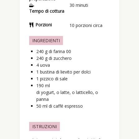
30
minuti
Tempo di cottura
Porzioni
10
porzioni circa
INGREDIENTI
240
g
di farina 00
240
g
di zucchero
4
uova
1
bustina
di lievito per dolci
1
pizzico
di sale
190
ml
di yogurt, o latte, o latticello, o
panna
50
ml
di caffé espresso
ISTRUZIONI