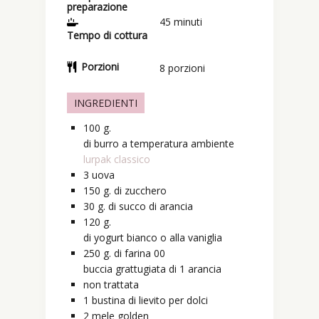
preparazione
45
minuti
Tempo di cottura
Porzioni
8
porzioni
INGREDIENTI
100
g.
di burro a temperatura ambiente
lurpak classico
3
uova
150
g.
di zucchero
30
g.
di succo di arancia
120
g.
di yogurt bianco o alla vaniglia
250
g.
di farina 00
buccia grattugiata di 1 arancia
non trattata
1
bustina
di lievito per dolci
2
mele golden