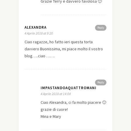
Grazie Terry è davvero favolosa 🙂
ALEXANDRA
Reply
4 Aprile 2018 at 9:20
Ciao ragazze, ho fatto ieri questa torta
davvero Buonissima, mi piace molto il vostro
blog…..ciao …….
Reply
IMPASTANDOAQUATTROMANI
4 Aprile 2018 at 14:04
Ciao Alexandra, ci fa molto piacere 🙂
grazie di cuore!
Mina e Mary