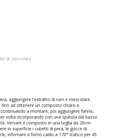
ite di cioccolato
 pera, aggiungere l'estratto di rum e mescolare.
 fino ad ottenere un composto chiaro e
o continuando a montare, poi aggiungere farina,
' per volta incorporando con una spatola dal basso
atte. Versare il composto in una teglia da 20cm
e in superficie i cubetti di pera, le gocce di
rle, infornare a forno caldo a 170° statico per 45