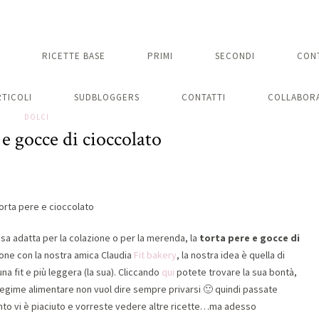
RICETTE BASE
PRIMI
SECONDI
CON
RTICOLI
SUDBLOGGERS
CONTATTI
COLLABORA
DOLCI
 e gocce di cioccolato
sa adatta per la colazione o per la merenda, la
torta pere e gocce di
ione con la nostra amica Claudia
Fit bakery
, la nostra idea è quella di
na fit e più leggera (la sua). Cliccando
qui
potete trovare la sua bontà,
regime alimentare non vuol dire sempre privarsi 🙂 quindi passate
nto vi è piaciuto e vorreste vedere altre ricette…ma adesso