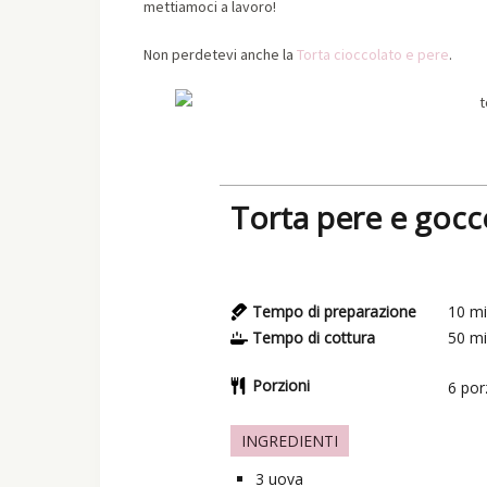
mettiamoci a lavoro!
Non perdetevi anche la
Torta cioccolato e pere
.
Torta pere e gocc
Tempo di preparazione
10
mi
Tempo di cottura
50
mi
Porzioni
6
por
INGREDIENTI
3
uova