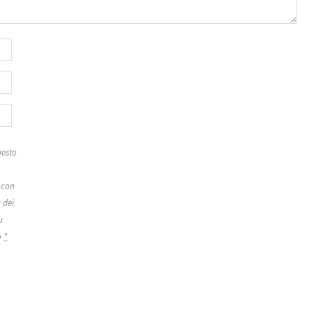
esto
 con
 dei
u
o
*