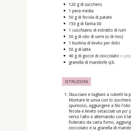
120
g
di zucchero
1
pera media
50
g
di fecola di patate
150
g
di farina 00
1
cucchiaino
di estratto di rum
50
g
di olio di semi (o di riso)
1
bustina
di lievito per dolci
50
g
di latte
40
g
di gocce di cioccolato
o pep
granella di mandorle q.b.
ISTRUZIONI
Sbucciare e tagliare a cubetti la
Montare le uova con lo zucchero
spumoso, aggiungere a filo l'oli
fecola e lievito setacciati un po
verso l'alto e alternando con il l
foderato da carta forno, aggiunger
cioccolato e la granella di mando