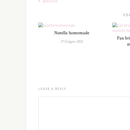
Spinacine
YO
Nutella homemade
Pan bri
19 Giugno 2021
m
LEAVE A REPLY