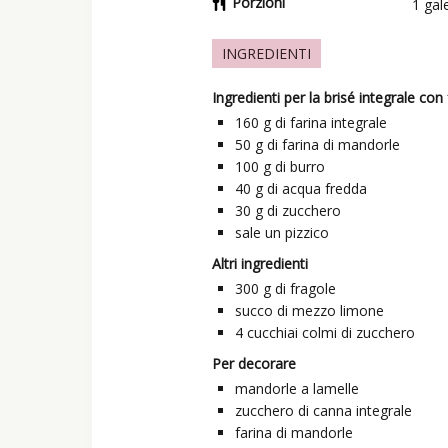
Porzioni
1
gal
INGREDIENTI
Ingredienti per la brisé integrale con
160
g
di farina integrale
50
g
di farina di mandorle
100
g
di burro
40
g
di acqua fredda
30
g
di zucchero
sale un pizzico
Altri ingredienti
300
g
di fragole
succo di mezzo limone
4
cucchiai colmi
di zucchero
Per decorare
mandorle a lamelle
zucchero di canna integrale
farina di mandorle