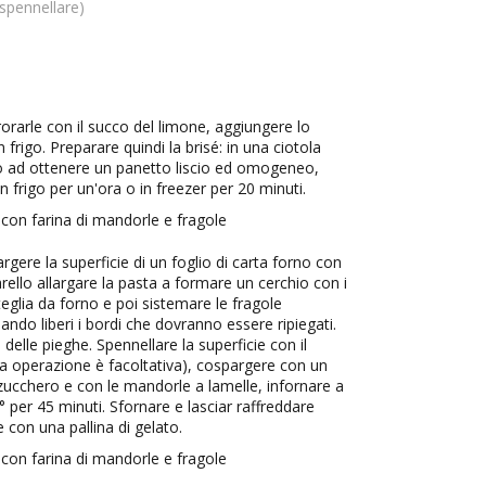
spennellare)
rrorarle con il succo del limone, aggiungere lo
frigo. Preparare quindi la brisé: in una ciotola
ino ad ottenere un panetto liscio ed omogeneo,
in frigo per un'ora o in freezer per 20 minuti.
rgere la superficie di un foglio di carta forno con
arello allargare la pasta a formare un cerchio con i
teglia da forno e poi sistemare le fragole
iando liberi i bordi che dovranno essere ripiegati.
delle pieghe. Spennellare la superficie con il
ta operazione è facoltativa), cospargere con un
 zucchero e con le mandorle a lamelle, infornare a
° per 45 minuti. Sfornare e lasciar raffreddare
 con una pallina di gelato.