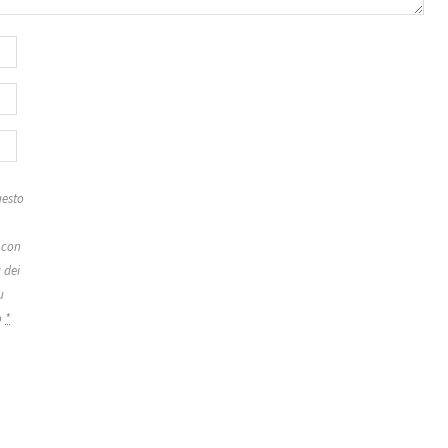
esto
 con
 dei
u
o
*