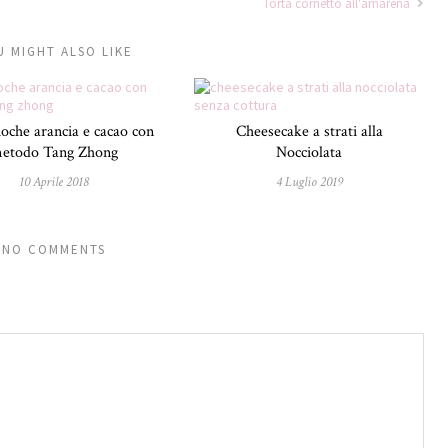
Torta cornetto all'amarena
U MIGHT ALSO LIKE
oche arancia e cacao con
Cheesecake a strati alla
etodo Tang Zhong
Nocciolata
10 Aprile 2018
4 Luglio 2019
NO COMMENTS