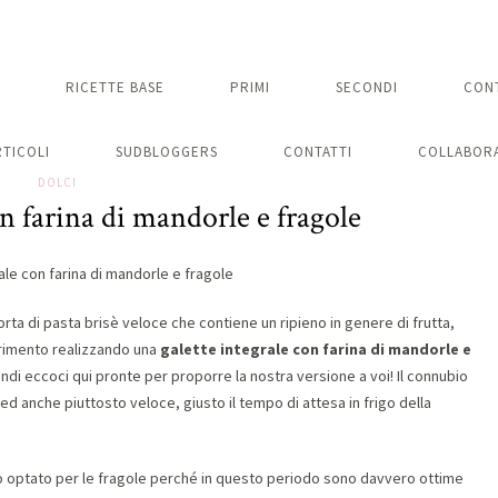
RICETTE BASE
PRIMI
SECONDI
CON
RTICOLI
SUDBLOGGERS
CONTATTI
COLLABORA
DOLCI
n farina di mandorle e fragole
orta di pasta brisè veloce che contiene un ripieno in genere di frutta,
rimento realizzando una
galette integrale con farina di mandorle e
quindi eccoci qui pronte per proporre la nostra versione a voi! Il connubio
e ed anche piuttosto veloce, giusto il tempo di attesa in frigo della
mo optato per le fragole perché in questo periodo sono davvero ottime