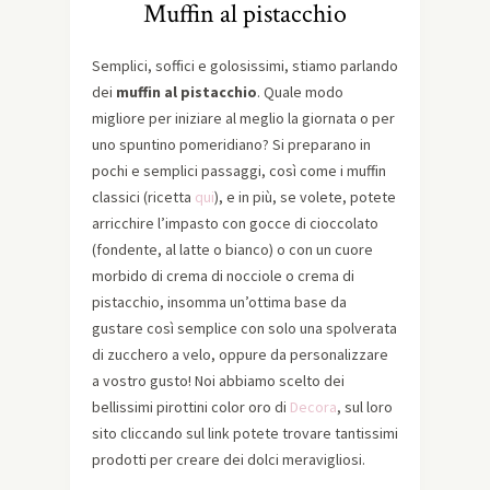
Muffin al pistacchio
Semplici, soffici e golosissimi, stiamo parlando
dei
muffin al pistacchio
. Quale modo
migliore per iniziare al meglio la giornata o per
uno spuntino pomeridiano? Si preparano in
pochi e semplici passaggi, così come i muffin
classici (ricetta
qui
), e in più, se volete, potete
arricchire l’impasto con gocce di cioccolato
(fondente, al latte o bianco) o con un cuore
morbido di crema di nocciole o crema di
pistacchio, insomma un’ottima base da
gustare così semplice con solo una spolverata
di zucchero a velo, oppure da personalizzare
a vostro gusto! Noi abbiamo scelto dei
bellissimi pirottini color oro di
Decora
, sul loro
sito cliccando sul link potete trovare tantissimi
prodotti per creare dei dolci meravigliosi.