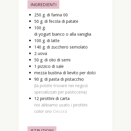
INGREDIENTI
250
g.
di farina 00
50
g.
di fecola di patate
100
g.
di yogurt bianco o alla vaniglia
100
g.
di latte
140
g.
di zucchero semolato
2
uova
50
g.
di olio di semi
1
pizzico
di sale
mezza
bustina
di lievito per dolci
90
g.
di pasta di pistacchio
(la potete trovare nei negozi
specializzati per pasticceria)
12
pirottini di carta
noi abbiamo usato i pirottini
color oro
Decora
ISTRUZIONI