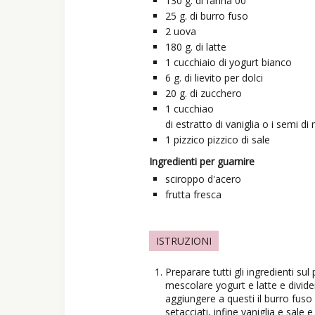
130
g.
di farina 00
25
g.
di burro fuso
2
uova
180
g.
di latte
1
cucchiaio
di yogurt bianco
6
g.
di lievito per dolci
20
g.
di zucchero
1
cucchiao
di estratto di vaniglia o i semi d
1
pizzico
pizzico di sale
Ingredienti per guarnire
sciroppo d'acero
frutta fresca
ISTRUZIONI
Preparare tutti gli ingredienti sul 
mescolare yogurt e latte e divider
aggiungere a questi il burro fuso 
setacciati, infine vaniglia e sale 