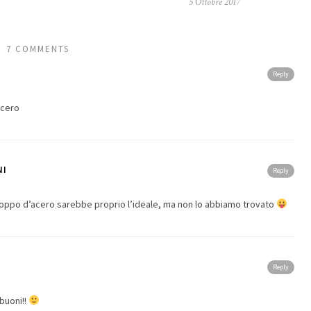
5 Ottobre 2017
7 COMMENTS
Reply
acero
NI
Reply
roppo d’acero sarebbe proprio l’ideale, ma non lo abbiamo trovato
Reply
buoni!!