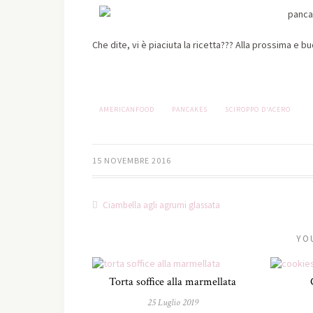
Che dite, vi è piaciuta la ricetta??? Alla prossima e 
AMERICANFOOD
PANCAKES
SCIROPPO D'ACERO
15 NOVEMBRE 2016
Ciambella agli agrumi glassata
YO
Torta soffice alla marmellata
25 Luglio 2019