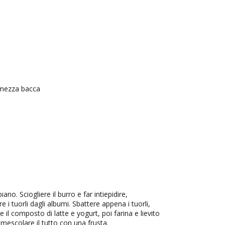
i mezza bacca
piano. Sciogliere il burro e far intiepidire,
e i tuorli dagli albumi. Sbattere appena i tuorli,
e il composto di latte e yogurt, poi farina e lievito
e mescolare il tutto con una frusta.