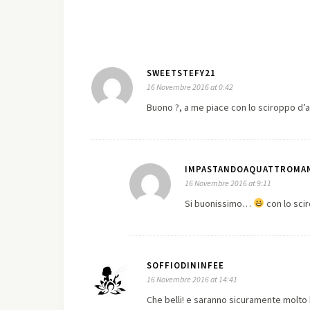
SWEETSTEFY21
16 Novembre 2016 at 0:42
Buono ?, a me piace con lo sciroppo d’
IMPASTANDOAQUATTROMA
16 Novembre 2016 at 9:11
Si buonissimo…
con lo sci
SOFFIODININFEE
16 Novembre 2016 at 14:41
Che belli! e saranno sicuramente molto 