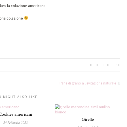
buona colazione
7
Pane di grano a lievitazione naturale
U MIGHT ALSO LIKE
Cookies americani
Girelle
24 Febbraio 2022