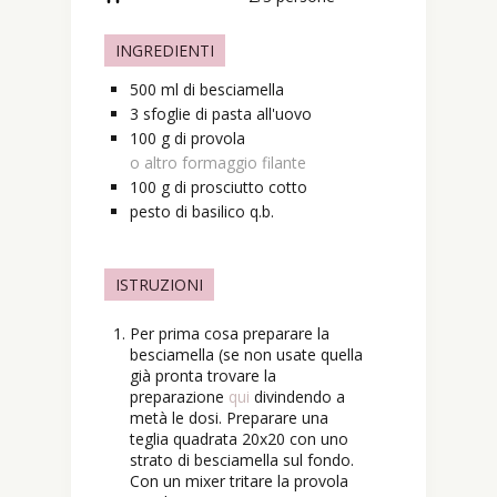
INGREDIENTI
500
ml
di besciamella
3
sfoglie
di pasta all'uovo
100
g
di provola
o altro formaggio filante
100
g
di prosciutto cotto
pesto di basilico q.b.
ISTRUZIONI
Per prima cosa preparare la
besciamella (se non usate quella
già pronta trovare la
preparazione
qui
divindendo a
metà le dosi. Preparare una
teglia quadrata 20x20 con uno
strato di besciamella sul fondo.
Con un mixer tritare la provola