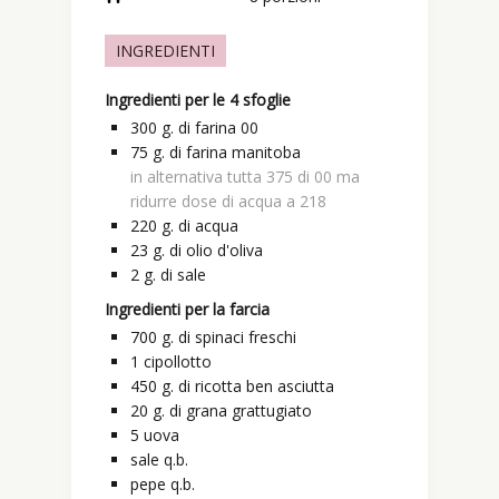
INGREDIENTI
Ingredienti per le 4 sfoglie
300
g.
di farina 00
75
g.
di farina manitoba
in alternativa tutta 375 di 00 ma
ridurre dose di acqua a 218
220
g.
di acqua
23
g.
di olio d'oliva
2
g.
di sale
Ingredienti per la farcia
700
g.
di spinaci freschi
1
cipollotto
450
g.
di ricotta ben asciutta
20
g.
di grana grattugiato
5
uova
sale q.b.
pepe q.b.